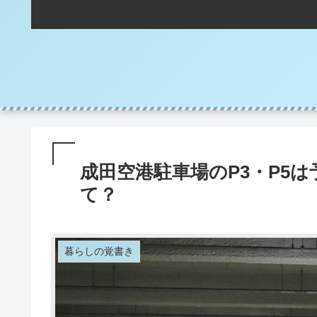
成田空港駐車場のP3・P5
て？
暮らしの覚書き