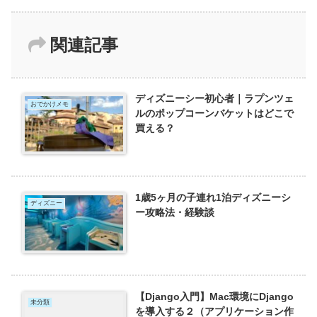
関連記事
ディズニーシー初心者｜ラプンツェ
おでかけメモ
ルのポップコーンバケットはどこで
買える？
1歳5ヶ月の子連れ1泊ディズニーシ
ディズニー
ー攻略法・経験談
【Django入門】Mac環境にDjango
未分類
を導入する２（アプリケーション作